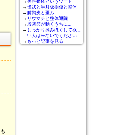
美容整体というワード
怪我と半月板損傷と整体
腱鞘炎と歪み
リウマチと整体通院
股関節が動くうちに...
しっかり揉みほぐして欲し
い人は来ないでください
もっと記事を見る
とも