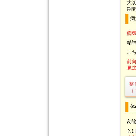
大
期
病
病
精
こ
前
見
整
（
体
勿
と