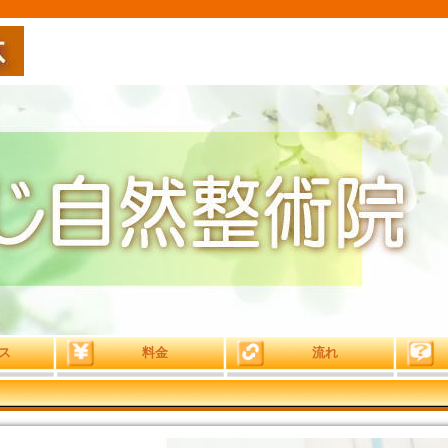
ス
料金
流れ