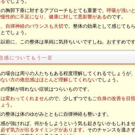
ある
でしょう。
述の胸郭下垂に対するアプローチもとても重要で、
呼吸が浅い
が慢性的に不足になり、健康に対して悪影響がある
のです。
た
、自律神経のバランスも大切
で、整体の効果として感じても
ことでしょう。
れ以前に、この整体は単純に気持ちいいですしね。おすすめで
怠感についてもう一言
気の場合は周りの人たちもある程度理解してくれるでしょうが
のない方の倦怠感はほとんど理解してくれない
でしょう。
りの理解が得れない症状はつらいものです。
りは変わってくれません
ので、少しずつでも
ご自身の改善を目
しょう
。
院の整体は体のゆがみとともに自律神経も整います。
怠感が強ければ、何かをしようという気も起きないかもしれま
、
必ず気力が出るタイミングがあります
。そのチャンスを逃さ