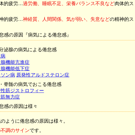
肉体的疲労…
過労働、睡眠不足、栄養バランス不良など
肉体的ス
精神的疲労…
神経質、人間関係、気が弱い、失意など
の精神的ス
怠感の原因『病気による倦怠感』
内分泌腺の病気による倦怠感
尿病
状腺機能亢進症
状腺機能低下症
ジソン病
原発性アルドステロン症
脳・脊髄の病気でおこる倦怠感
行性筋ジストロフィー
症筋無力症
怠感の原因は様々
記のように倦怠感の原因は様々。
の不調のサイン
です。