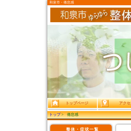
和泉市・倦怠感
トップページ
アクセ
トップ
>
倦怠感
整体・症状一覧