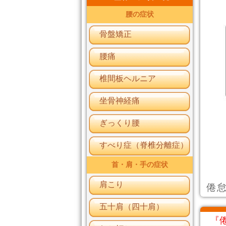
腰の症状
骨盤矯正
腰痛
椎間板ヘルニア
坐骨神経痛
ぎっくり腰
すべり症（脊椎分離症）
首・肩・手の症状
肩こり
倦
五十肩（四十肩）
『