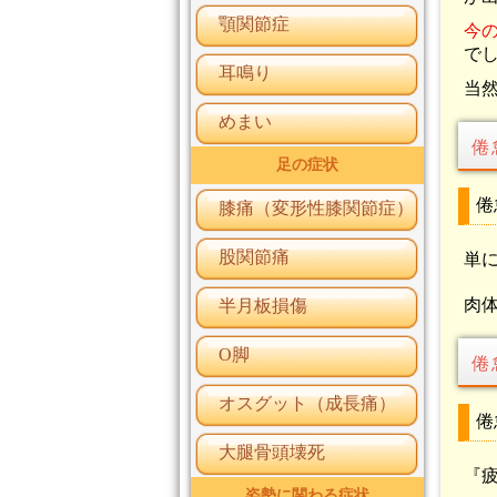
顎関節症
今
で
耳鳴り
当
めまい
倦
足の症状
倦
膝痛（変形性膝関節症）
股関節痛
単
肉
半月板損傷
O脚
倦
オスグット（成長痛）
倦
大腿骨頭壊死
『
姿勢に関わる症状