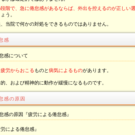
の段階で、急に倦怠感があるならば、外出を控えるのが正しい
しょう。
然、当院で何かの対処をできるものではありません。
怠感
怠感について
に
疲労からおこる
ものと
病気によるもの
があります。
体的、および精神的に動作が緩慢になるものです。
怠感の原因
怠感の原因『疲労による倦怠感』
疲労による倦怠感』