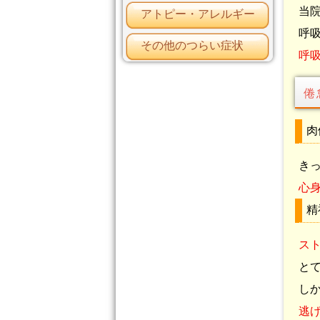
当
アトピー・アレルギー
呼
その他のつらい症状
呼
倦
肉
き
心
精
ス
と
し
逃