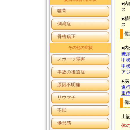
●
ス
猫背
●
側湾症
ス
倦
骨格矯正
●
その他の症状
糖
スポーツ障害
甲
甲
事故の後遺症
ア
●
原因不明痛
進
重
リウマチ
倦
不眠
上
倦怠感
体