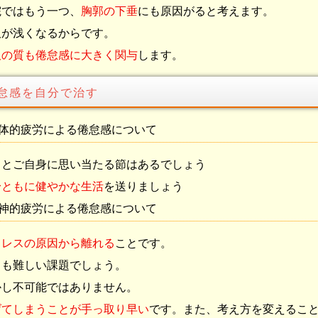
院ではもう一つ、
胸郭の下垂
にも原因がると考えます。
吸が浅くなるからです。
吸の質も倦怠感に大きく関与
します。
怠感を自分で治す
体的疲労による倦怠感について
っとご自身に思い当たる節はあるでしょう
身ともに健やかな生活
を送りましょう
神的疲労による倦怠感について
トレスの原因から離れる
ことです。
ても難しい課題でしょう。
かし不可能ではありません。
げてしまうことが手っ取り早い
です。また、考え方を変えるこ