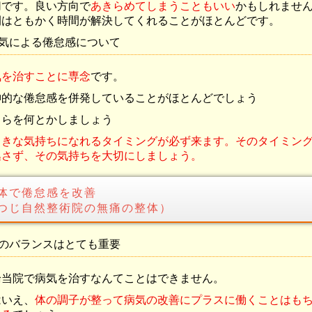
切です。良い方向で
あきらめてしまうこともいい
かもしれませ
間はともかく時間が解決してくれることがほとんどです。
気による倦怠感について
気を治すことに専念
です。
神的な倦怠感を併発していることがほとんどでしょう
ちらを何とかしましょう
向きな気持ちになれるタイミングが必ず来ます。そのタイミン
逃さず、その気持ちを大切にしましょう。
体で倦怠感を改善
つじ自然整術院の無痛の整体）
のバランスはとても重要
論当院で病気を治すなんてことはできません。
はいえ、
体の調子が整って病気の改善にプラスに働くことはも