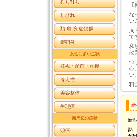
むち打ち
【
な
しびれ
い
頚 肩 腕 症候群
周
で
腱鞘炎
和
改
女性に多い症状
つ
妊娠・産前・産後
心
い
冷え性
料
美容整体
新
生理痛
頭周辺の症状
新
熱
頭痛
が