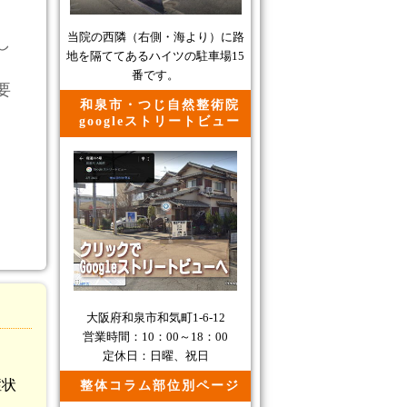
。
当院の西隣（右側・海より）に路
し
地を隔ててあるハイツの駐車場15
番です。
要
和泉市・つじ自然整術院
googleストリートビュー
、
大阪府和泉市和気町1-6-12
営業時間：10：00～18：00
定休日：日曜、祝日
症状
整体コラム部位別ページ