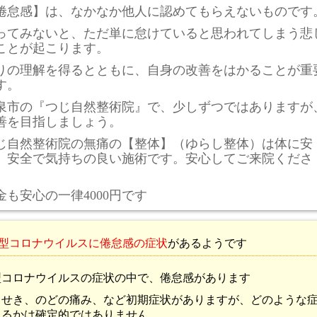
倦怠感】は、なかなか他人に認めてもらえないものです
ってみないと、ただ単に怠けていると思われてしまう悲
ことが起こります。
りの理解を得るとともに、自身の改善をはかることが重
す。
泉市の『つじ自然整術院』で、少しずつではありますが
善を目指しましょう
。
じ自然整術院の無痛の【整体】（ゆらし整体）は体に安
、安全で気持ちの良い施術です。安心してご来院くださ
。
金も安心の一律4000円です
型コロナウイルスに倦怠感の症状
があるようです
型コロナウイルスの症状の中で、倦怠感があります
、せき、のどの痛み、など初期症状がありますが、どのような
出るかは確定的ではありません。