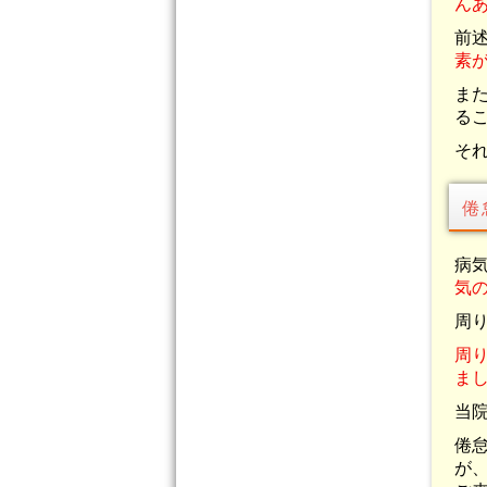
ん
前
素
ま
る
そ
倦
病
気
周
周
ま
当
倦
が