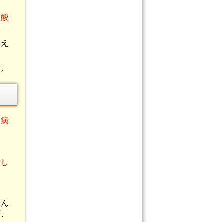
と酸
らえ
す。
、
病
指し
せん
ず、