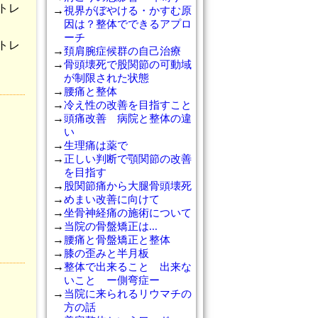
トレ
視界がぼやける・かすむ原
因は？整体でできるアプロ
ーチ
トレ
頚肩腕症候群の自己治療
骨頭壊死で股関節の可動域
が制限された状態
腰痛と整体
冷え性の改善を目指すこと
頭痛改善 病院と整体の違
い
生理痛は薬で
正しい判断で顎関節の改善
を目指す
股関節痛から大腿骨頭壊死
めまい改善に向けて
坐骨神経痛の施術について
当院の骨盤矯正は...
腰痛と骨盤矯正と整体
膝の歪みと半月板
整体で出来ること 出来な
いこと ー側弯症ー
当院に来られるリウマチの
方の話