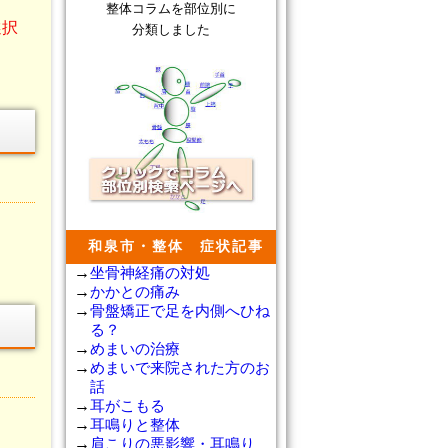
整体コラムを部位別に
選択
分類しました
和泉市・整体 症状記事
坐骨神経痛の対処
かかとの痛み
骨盤矯正で足を内側へひね
る？
めまいの治療
めまいで来院された方のお
話
耳がこもる
耳鳴りと整体
肩こりの悪影響・耳鳴り